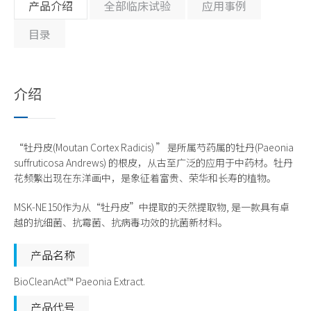
产品介绍
全部临床试验
应用事例
目录
介绍
“牡丹皮(Moutan Cortex Radicis) ” 是所属芍药属的牡丹(Paeonia
suffruticosa Andrews) 的根皮，从古至广泛的应用于中药材。牡丹
花频繁出现在东洋画中，是象征着富贵、荣华和长寿的植物。
MSK-NE150作为从“牡丹皮”中提取的天然提取物, 是一款具有卓
越的抗细菌、抗霉菌、抗病毒功效的抗菌新材料。
产品名称
BioCleanAct™ Paeonia Extract.
产品代号