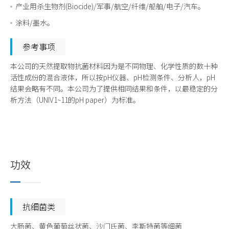
产业用杀生物剂(Biocide)/军事/航空/纤维/船舶/电子/汽车。
涂料/墨水。
参考事项
本公司的天然提取物抗菌材料因为是不同物理、化学性质的数十种
活性成份的混合液体，所以按pH仪器、pH检测条件、分析人，pH
结果会略有不同。本公司为了提供相同结果和条件，以最稳定的分
析方法（UNIV1~11的pH paper）为标准。
功效
抗细菌类
大肠菌、黄色葡萄丝状菌、沙门氏菌、李斯特菌等细菌